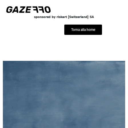
Vai
al
sponsored by riskart (Switzerland) SA
contenuto
Torna alla home
Angelo Mosca