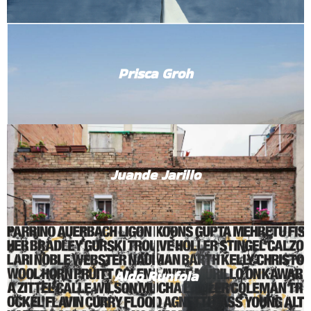
Prisca Groh
Juande Jarillo
Aldo Runfola