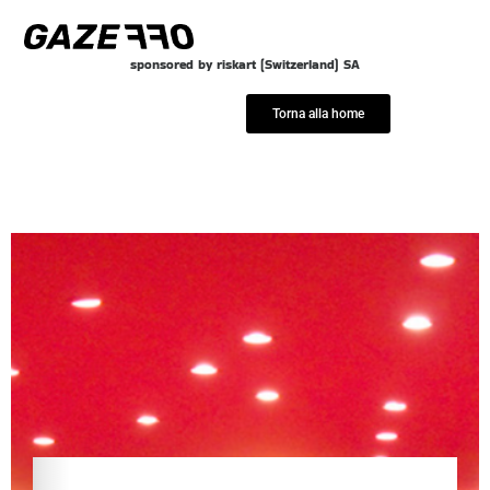
Vai
al
sponsored by riskart (Switzerland) SA
contenuto
Torna alla home
Alejandro Erbetta