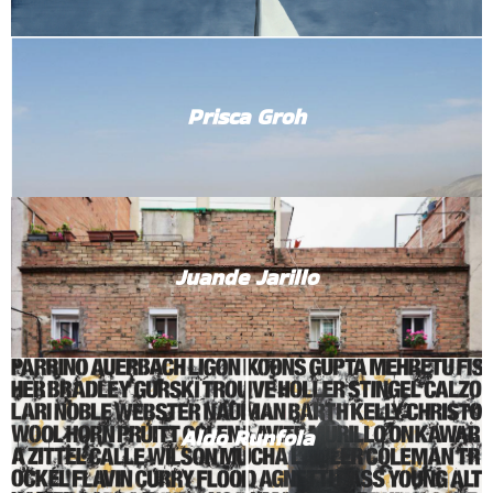
Prisca Groh
Juande Jarillo
Aldo Runfola