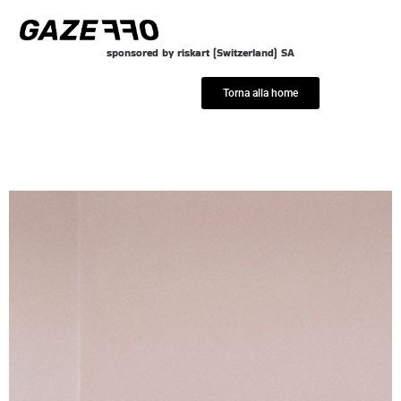
Vai
al
sponsored by riskart (Switzerland) SA
contenuto
Torna alla home
Pietro Paolini