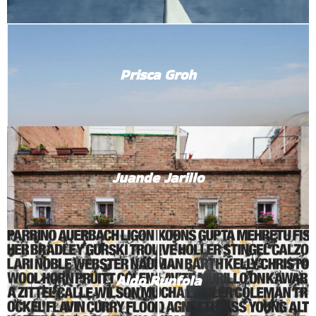
Prisca Groh
Juande Jarillo
Aldo Runfola