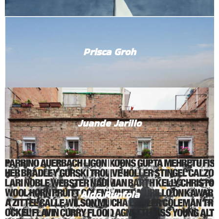
Prisca Groh
Juande Jarillo
Aldo Runfola