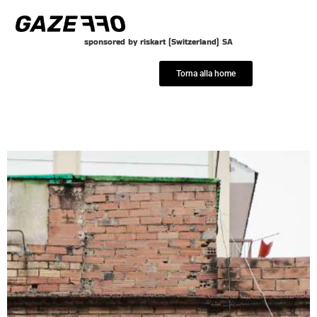
Vai
al
sponsored by riskart (Switzerland) SA
contenuto
Torna alla home
Juande Jarillo