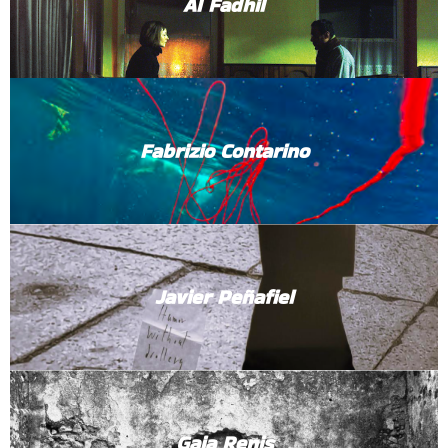
Al Fadhil
Fabrizio Contarino
Javier Peñafiel
Gaia Renis