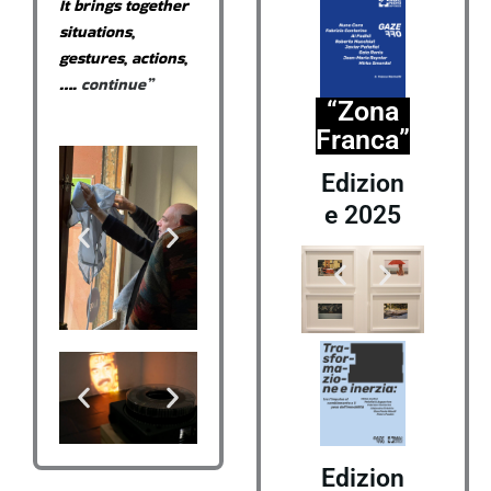
It brings together
situations,
gestures, actions,
….
continue”
“Zona
Franca”
Edizion
e 2025
Edizion